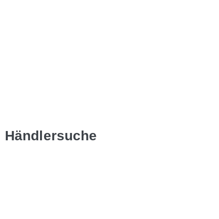
Händlersuche
Hier kannst Du nach Deinem
Lieblingsgetränk
ganz in Deiner Nähe suchen.