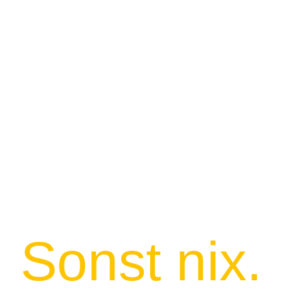
durch
den
Dschungel
.
Sonst nix.