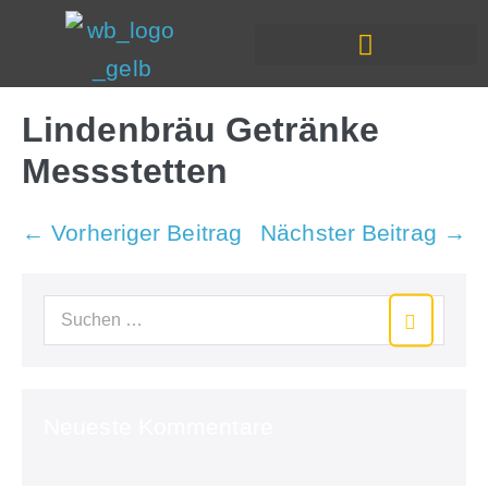
In Deiner Nähe
Lindenbräu Getränke
Messstetten
← Vorheriger Beitrag
Nächster Beitrag →
Neueste Kommentare