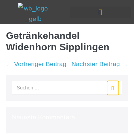
In Deiner Nähe
Getränkehandel
Widenhorn Sipplingen
← Vorheriger Beitrag
Nächster Beitrag →
Neueste Kommentare